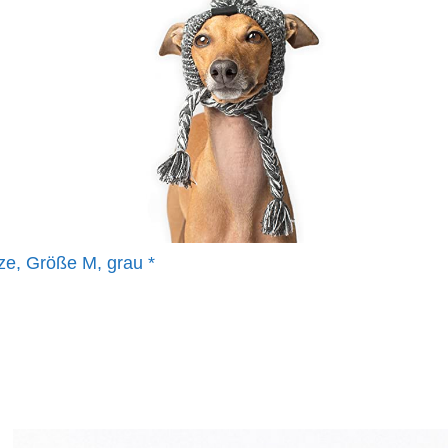
e, Größe M, grau
*