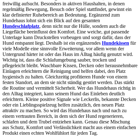
freiwillig aufsucht. Besonders in aktiven Haushalten, in denen
regelmäßig Bewegung, Besuch oder Spiel stattfindet, gewinnt ein
klar definierter Ruhebereich an Bedeutung. Ergänzend zum
Hundehaus lohnt sich ein Blick auf den gesamten
Hundeschlafplatz
, denn nicht nur die Hülle, sondern auch die
Liegefläche beeinflusst den Komfort. Eine weiche, gut passende
Unterlage kann Druckstellen vorbeugen und sorgt dafür, dass der
Hund entspannt liegt. Deshalb ist ein ergänzendes
Hundekissen
für
viele Modelle eine sinnvolle Erweiterung, vor allem wenn der
Untergrund härter ist oder das Haus im Alltag häufig genutzt wird.
Wichtig ist, dass die Schlafumgebung sauber, trocken und
pflegeleicht bleibt. Waschbare Kissen, Decken oder herausnehmbare
Einlagen erleichtern die Reinigung und helfen dabei, den Platz
hygienisch zu halten. Gleichzeitig profitieren Hunde von einem
festen Standort, an dem sie nicht ständig gestört werden. Das stärkt
die Routine und vermittelt Sicherheit. Wer das Hundehaus richtig in
den Alltag integriert, kann seinem Hund das Einleben deutlich
erleichtern. Kleine positive Signale wie Leckerlis, bekannte Decken
oder ein Lieblingsspielzeug helfen zusätzlich, den neuen Platz
attraktiv zu machen. So wird das Hundehaus nach und nach zu
einem vertrauten Bereich, in dem sich der Hund regenerieren,
schlafen und dem Trubel entziehen kann. Genau diese Mischung
aus Schutz, Komfort und Verlässlichkeit macht aus einem einfachen
Produkt einen echten Wohlfühlort für jeden Tag.