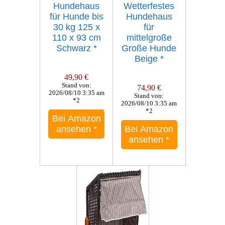
Hundehaus
Wetterfestes
für Hunde bis
Hundehaus
30 kg 125 x
für
110 x 93 cm
mittelgroße
Schwarz
*
Große Hunde
Beige
*
49,90 €
Stand von:
74,90 €
2026/08/10 3:35 am
Stand von:
*2
2026/08/10 3:35 am
*2
Bei Amazon
ansehen
*
Bei Amazon
ansehen
*