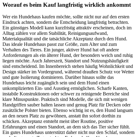
Worauf es beim Kauf langfristig wirklich ankommt
Wer ein Hundehaus kaufen möchte, sollte nicht nur auf den ersten
Eindruck achten, sondern die Entscheidung langfristig betrachten.
Ein günstiges Modell kann kurzfristig attraktiv erscheinen, doch im
Alltag zählen vor allem Stabilität, Reinigungsaufwand,
Materialqualität und die tatsächliche Akzeptanz durch den Hund.
Das ideale Hundehaus passt zur Größe, zum Alter und zum
Verhalten des Tieres. Ein junger, aktiver Hund hat oft andere
Anforderungen als ein älterer Hund, der besonders weich und ruhig
liegen möchte. Auch Jahreszeit, Standort und Nutzungshäufigkeit
sind entscheidend. Im Innenbereich stehen häufig Wohnlichkeit und
Design stärker im Vordergrund, während draußen Schutz vor Wetter
und gute Isolierung dominieren. Darüber hinaus sollte das
Hundehaus leicht zugänglich sein und dem Hund einen
unkomplizierten Ein- und Ausstieg ermöglichen. Scharfe Kanten,
instabile Konstruktionen oder schwer zu reinigende Bereiche sind
klare Minuspunkte. Praktisch sind Modelle, die sich mit wenigen
Handgriffen sauber halten lassen und genug Platz für Decken oder
zusätzliche Polster bieten. Ebenso wichtig ist es, den Hund langsam
an den neuen Platz zu gewöhnen, anstatt ihn sofort dorthin zu
schicken. Akzeptanz entsteht meist über Routine, positive
Erfahrungen und einen Standort, an dem sich das Tier sicher fühlt.
Ein gutes Hundehaus unterstützt daher nicht nur den Schlaf, sondern