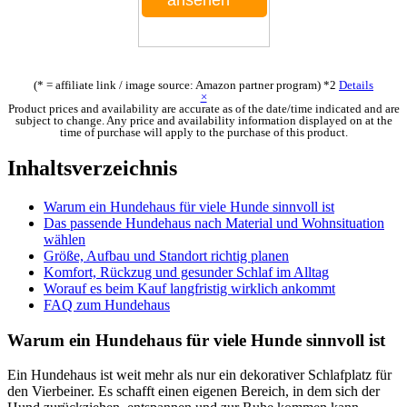
ansehen
*
(* = affiliate link / image source: Amazon partner program)
*2
Details
×
Product prices and availability are accurate as of the date/time indicated and are
subject to change. Any price and availability information displayed on at the
time of purchase will apply to the purchase of this product.
Inhaltsverzeichnis
Warum ein Hundehaus für viele Hunde sinnvoll ist
Das passende Hundehaus nach Material und Wohnsituation
wählen
Größe, Aufbau und Standort richtig planen
Komfort, Rückzug und gesunder Schlaf im Alltag
Worauf es beim Kauf langfristig wirklich ankommt
FAQ zum Hundehaus
Warum ein Hundehaus für viele Hunde sinnvoll ist
Ein Hundehaus ist weit mehr als nur ein dekorativer Schlafplatz für
den Vierbeiner. Es schafft einen eigenen Bereich, in dem sich der