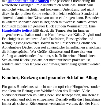
mit
Hundehütten für draußen
eine passende Orientierung für
wetterfeste Lösungen. Im Außenbereich sollte das Hundehaus
möglichst windgeschützt, auf trockenem Untergrund und nicht
direkt in der prallen Sonne stehen. Ein leicht erhöhter Standort ist
sinnvoll, damit keine Nässe von unten eindringen kann. Besonders
in kälteren Monaten oder in Regionen mit wechselhaftem Wetter
lohnt sich zudem ein genauer Blick auf den Wärmeschutz. Eine
Hundehütte isoliert
hilft dabei, die Temperatur im Inneren
angenehmer zu halten und den Hund besser vor Kälte, Zugluft und
Feuchtigkeit zu schützen. Auch Dachform, Einstiegshöhe und
Reinigungsmöglichkeiten sollten in die Entscheidung einfließen.
Abnehmbare Dächer oder gut zugängliche Innenflächen erleichtern
die Pflege spürbar. Wer Größe, Einsatzort und Bauweise von
Anfang an aufeinander abstimmt, schafft für seinen Hund einen
Schlaf- und Rückzugsplatz, der nicht nur heute praktisch ist,
sondern auch über längere Zeit hinweg zuverlässig genutzt werden
kann.
Komfort, Rückzug und gesunder Schlaf im Alltag
Ein gutes Hundehaus ist nicht nur ein optischer Hingucker, sondern
vor allem ein Beitrag zum Wohlbefinden des Hundes. Viele
Vierbeiner brauchen im Alltag bewusste Ruhephasen, um Reize zu
verarbeiten und sich zu entspannen. Deshalb sollte das Hundehaus
immer als sicherer Rückzugsort verstanden werden, den der Hund