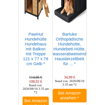
PawHut
Bartuke
Hundehütte
Orthopädische
Hundehaus
Hundehütte,
mit Balkon
Hundebett-Hütte,
mit Treppe
wasserabweisendes
121 x 77 x 78
Haustierzeltbett
cm Gelb
*
für ...
*
114,66 €
34,99 €
108,92 €
Stand von: 2026/08/10
3:35 am *2
Stand von:
2026/08/10 3:35 am
*2
Bei Amazon
ansehen
*
Bei Amazon