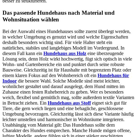
besser zu strukturieren.
Das passende Hundehaus nach Material und
Wohnsituation wählen
Bei der Auswahl eines Hundehauses sollte zuerst überlegt werden,
in welcher Umgebung es genutzt wird und welche Eigenschaften
deshalb besonders wichtig sind. Für viele Halter steht ein
natürliches, stabiles und langlebiges Modell im Vordergrund. In
diesem Fall kann ein
Hundehaus aus Holz
eine überzeugende
Lösung sein, denn Holz wirkt hochwertig, fügt sich optisch in viele
Wohn- und Gartenbereiche ein und punktet durch seine robuste
Bauweise. Gleichzeitig ist für Haushalte mit begrenztem Platz oder
einem klaren Fokus auf den Wohnbereich oft ein
Hundehaus für
Indoor
die bessere Wahl. Solche Modelle sind meist leichter,
wohnlicher gestaltet und darauf ausgelegt, dem Hund mitten im
Zuhause einen festen Ruhebereich zu geben. Wer es besonders
weich, flexibel und gemütlich mag, sollte außerdem textile Varianten
in Betracht ziehen. Ein
Hundehaus aus Stoff
eignet sich gut für
Tiere, die gern weich liegen und eine behagliche, geschlossene
Umgebung bevorzugen. Gleichzeitig lässt sich diese Variante häufig
leichter umstellen und harmonischer in Wohnräume integrieren.
Unabhängig vom Material gilt: Das Hundehaus sollte dem
Charakter des Hundes entsprechen. Manche Hunde mögen offene,
luftige Modelle, andere fühlen sich in einer stärker geschützten