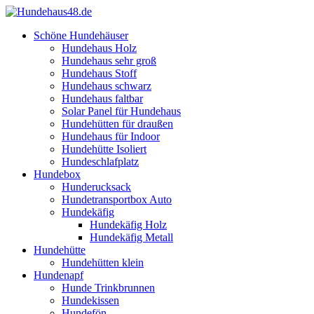
Schöne Hundehäuser
Hundehaus Holz
Hundehaus sehr groß
Hundehaus Stoff
Hundehaus schwarz
Hundehaus faltbar
Solar Panel für Hundehaus
Hundehütten für draußen
Hundehaus für Indoor
Hundehütte Isoliert
Hundeschlafplatz
Hundebox
Hunderucksack
Hundetransportbox Auto
Hundekäfig
Hundekäfig Holz
Hundekäfig Metall
Hundehütte
Hundehütten klein
Hundenapf
Hunde Trinkbrunnen
Hundekissen
Hundefön