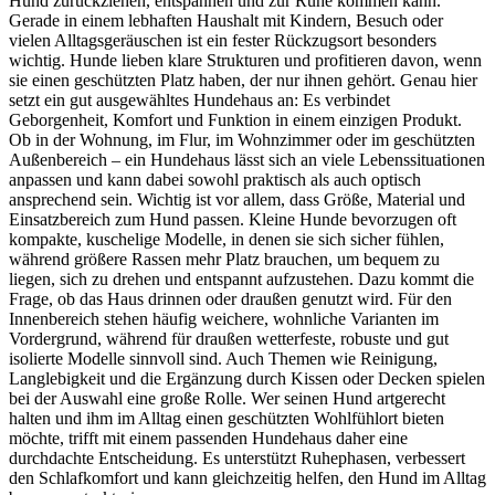
Hund zurückziehen, entspannen und zur Ruhe kommen kann.
Gerade in einem lebhaften Haushalt mit Kindern, Besuch oder
vielen Alltagsgeräuschen ist ein fester Rückzugsort besonders
wichtig. Hunde lieben klare Strukturen und profitieren davon, wenn
sie einen geschützten Platz haben, der nur ihnen gehört. Genau hier
setzt ein gut ausgewähltes Hundehaus an: Es verbindet
Geborgenheit, Komfort und Funktion in einem einzigen Produkt.
Ob in der Wohnung, im Flur, im Wohnzimmer oder im geschützten
Außenbereich – ein Hundehaus lässt sich an viele Lebenssituationen
anpassen und kann dabei sowohl praktisch als auch optisch
ansprechend sein. Wichtig ist vor allem, dass Größe, Material und
Einsatzbereich zum Hund passen. Kleine Hunde bevorzugen oft
kompakte, kuschelige Modelle, in denen sie sich sicher fühlen,
während größere Rassen mehr Platz brauchen, um bequem zu
liegen, sich zu drehen und entspannt aufzustehen. Dazu kommt die
Frage, ob das Haus drinnen oder draußen genutzt wird. Für den
Innenbereich stehen häufig weichere, wohnliche Varianten im
Vordergrund, während für draußen wetterfeste, robuste und gut
isolierte Modelle sinnvoll sind. Auch Themen wie Reinigung,
Langlebigkeit und die Ergänzung durch Kissen oder Decken spielen
bei der Auswahl eine große Rolle. Wer seinen Hund artgerecht
halten und ihm im Alltag einen geschützten Wohlfühlort bieten
möchte, trifft mit einem passenden Hundehaus daher eine
durchdachte Entscheidung. Es unterstützt Ruhephasen, verbessert
den Schlafkomfort und kann gleichzeitig helfen, den Hund im Alltag